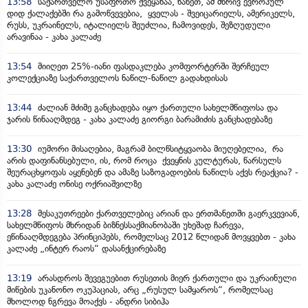
13:58
საქართველო უსაფრთო ქვეყანაა, ნახეთ, ამ მხრივ ევროპულ
დიდ ქალაქებში რა გამოწვევებია, ყველას - შვეიცარიელს, ამერიკელს,
რუსს, უკრაინელს, იტალიელს შეუძლია, ჩამოვიდეს, შეზღუდული
არავინაა - კახა კალაძე
13:54
მიიღეთ 25%-იანი ფასდაკლება კომფორტერში შერჩეულ
კოლექციაზე საქართველოს ნაწილ-ნაწილ გადახდისას
13:44
ძალიან მძიმე განცხადება იყო ქართული სახელმწიფოსა და
ჯარის წინააღმდეგ - კახა კალაძე გიორგი ბარამიძის განცხადებაზე
13:30
იუმორი მისაღებია, მაგრამ ბილწსიტყვაობა მიუღებელია, რა
არის დაფინანსებული, ის, რომ როცა ქვეყნის კულტურას, წარსულს
შეურაცხყოფას აყენებენ და ამაზე საზოგადოების ნაწილს აქვს რეაქცია? -
კახა კალაძე ონისე ოქრიაშვილზე
13:28
მესაკუთრეები ქართველებიც არიან და ერთმანეთში გაერკვევიან,
სახელმწიფოს მხრიდან ბიზნესსაქმიანობაში უხეშად ჩარევა,
ეწინააღმდეგება პრინციპებს, რომელსაც 2012 წლიდან მოვყვებთ - კახა
კალაძე „ინტერ რაოს“ დასანქცირებაზე
13:19
არასდროს შევეგუებით რუსეთის მიერ ქართული და უკრაინული
მიწების უკანონო ოკუპაციას, არც „რუსულ სამყაროს“, რომელსაც
მხოლოდ ნგრევა მოაქვს - ანდრი სიბიჰა