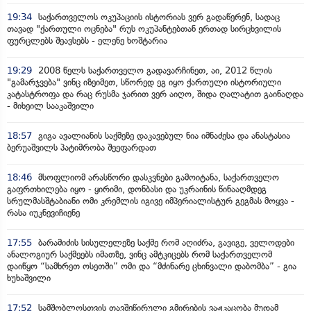
19:34
საქართველოს ოკუპაციის ისტორიას ვერ გადაწერენ, სადაც
თავად "ქართული ოცნება" რუს ოკუპანტებთან ერთად სირცხვილის
ფურცლებს შეავსებს - ელენე ხოშტარია
19:29
2008 წელს საქართველო გადავარჩინეთ, აი, 2012 წლის
"გამარჯვება" ვინც იზეიმეთ, სწორედ ეგ იყო ქართული ისტორიული
კატასტროფა და რაც რუსმა ჯარით ვერ აიღო, შიდა ღალატით გაინაღდა
- მიხეილ სააკაშვილი
18:57
გიგა ავალიანის საქმეზე დაკავებულ ნია იმნაძესა და ანასტასია
ბერუაშვილს პატიმრობა შეეფარდათ
18:46
მსოფლიომ არასწორი დასკვნები გამოიტანა, საქართველო
გაფრთხილება იყო - ყირიმი, დონბასი და უკრაინის წინააღმდეგ
სრულმასშტაბიანი ომი კრემლის იგივე იმპერიალისტურ გეგმას მოყვა -
რასა იუკნევიჩიენე
17:55
ბარამიძის სისულელეზე საქმე რომ აღიძრა, გავიგე, ველოდები
ანალოგიურ საქმეებს იმათზე, ვინც ამტკიცებს რომ საქართველომ
დაიწყო “სამხრეთ ოსეთში” ომი და “მძინარე ცხინვალი დაბომბა” - გია
ხუხაშვილი
17:52
სამშობლოსთვის თავშეწირული გმირების ვაჟკაცობა მუდამ