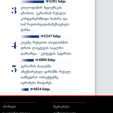
5261
ნახვა
ვოლოდიმირ ზელენსკის
3
ცნობით, უკრაინამ რუსული
კონტეინერმზიდი ჩაძირა და
სამ ნავთობგადამამუშავებელ
ქარხა...
5247
ნახვა
კიევზე რუსეთის თავდასხმის
4
დროს ლიეტუვის საელჩო
დაზიანდა - კესტუტის ბუდრისი
4884
ნახვა
უკრაინის ძალებმა
5
ანექსირებულ ყირიმში რუსულ
სამხედრო ობიექტებზე
იერიშები მიიტანეს...
4824
ნახვა
ანონსები
მეცნიერება