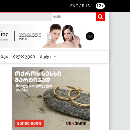
/
ENG
RUS
12+
იკა
ბლოგები
მეტი