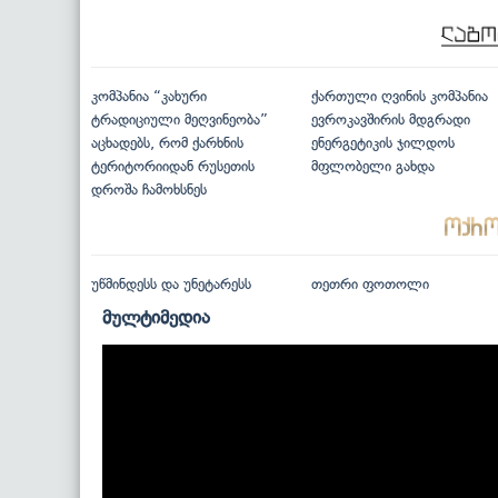
კომპანია “კახური
ქართული ღვინის კომპანია
ტრადიციული მეღვინეობა”
ევროკავშირის მდგრადი
აცხადებს, რომ ქარხნის
ენერგეტიკის ჯილდოს
ტერიტორიიდან რუსეთის
მფლობელი გახდა
დროშა ჩამოხსნეს
უწმინდესს და უნეტარესს
თეთრი ფოთოლი
მულტიმედია