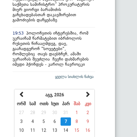
საქმეთა სამინისტრო” პროკურატურის
მიერ გიორგი ბარამიძის
განცხადებასთან დაკავშირებით
გამოძიების დაწყებაზე
პოლონეთის ინტერესშია, რომ
19:53
უკრაინამ წარმატებით იბრძოლოს
რუსეთის წინააღმდეგ, დაე,
გაანადგურონ "სოვეტები",
რომლებიც თავს დაესხნენ, ამაში
უკრაინას შეუძლია ჩვენი დახმარების
იმედი ჰქონდეს - კაროლ ნავროცკი
ყველა სიახლის ნახვა
აგვ, 2026
ორშ
სამ
ოთხ
ხუთ
პარ
შაბ
კვი
27
28
29
30
31
1
2
3
4
5
6
7
8
9
10
11
12
13
14
15
16