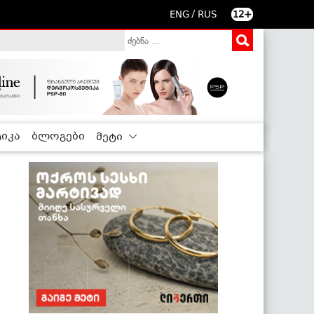
/
ENG
RUS
12+
იკა
ბლოგები
მეტი