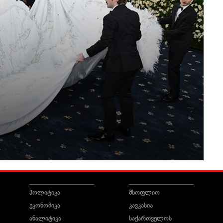
პოლიტიკა
მსოფლიო
ეკონომიკა
კავკასია
ანალიტიკა
საქართველოს