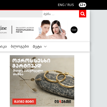
/
ENG
RUS
12+
იკა
ბლოგები
მეტი