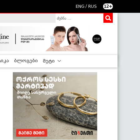
/
ENG
RUS
12+
იკა
ბლოგები
მეტი