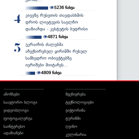
5236
ნახვა
კიევზე რუსეთის თავდასხმის
4
დროს ლიეტუვის საელჩო
დაზიანდა - კესტუტის ბუდრისი
4871
ნახვა
უკრაინის ძალებმა
5
ანექსირებულ ყირიმში რუსულ
სამხედრო ობიექტებზე
იერიშები მიიტანეს...
4809
ნახვა
ანონსები
მეცნიერება
საავტორო ბლოგი
ტექნოლოგიები
ვიდეობლოგი
ვიქტორინა
ფოტოგალერეა
ტურიზმი
საინტერესო
ღვინო
ადამიანები
კულინარია