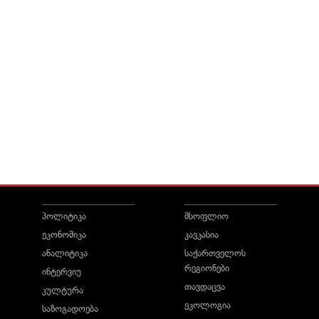
პოლიტიკა
მსოფლიო
ეკონომიკა
კავკასია
ანალიტიკა
საქართველოს
რეგიონები
ინტერვიუ
თავდაცვა
კულტურა
ეკოლოგია
საზოგადოება