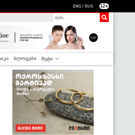
/
ENG
RUS
12+
იკა
ბლოგები
მეტი