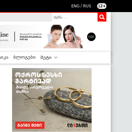
/
ENG
RUS
12+
იკა
ბლოგები
მეტი