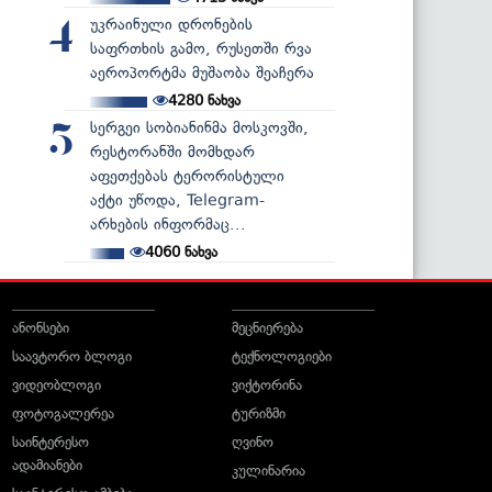
უკრაინული დრონების
4
საფრთხის გამო, რუსეთში რვა
აეროპორტმა მუშაობა შეაჩერა
4280
ნახვა
სერგეი სობიანინმა მოსკოვში,
5
რესტორანში მომხდარ
აფეთქებას ტერორისტული
აქტი უწოდა, Telegram-
არხების ინფორმაც...
4060
ნახვა
ანონსები
მეცნიერება
საავტორო ბლოგი
ტექნოლოგიები
ვიდეობლოგი
ვიქტორინა
ფოტოგალერეა
ტურიზმი
საინტერესო
ღვინო
ადამიანები
კულინარია