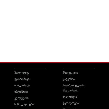
პოლიტიკა
მსოფლიო
ეკონომიკა
კავკასია
ანალიტიკა
საქართველოს
რეგიონები
ინტერვიუ
თავდაცვა
კულტურა
ეკოლოგია
საზოგადოება