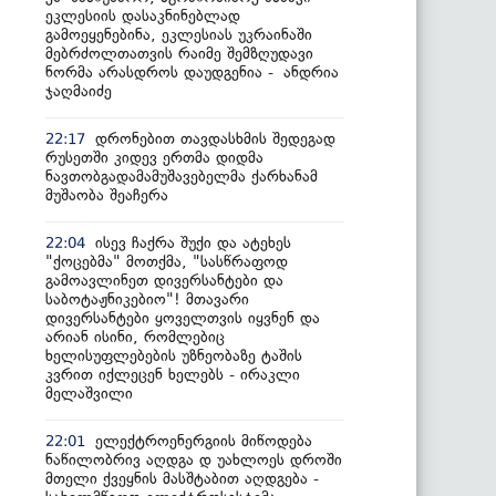
ეკლესიის დასაკნინებლად
გამოეყენებინა, ეკლესიას უკრაინაში
მებრძოლთათვის რაიმე შემზღუდავი
ნორმა არასდროს დაუდგენია - ანდრია
ჯაღმაიძე
დრონებით თავდასხმის შედეგად
22:17
რუსეთში კიდევ ერთმა დიდმა
ნავთობგადამამუშავებელმა ქარხანამ
მუშაობა შეაჩერა
ისევ ჩაქრა შუქი და ატეხეს
22:04
"ქოცებმა" მოთქმა, "სასწრაფოდ
გამოავლინეთ დივერსანტები და
საბოტაჟნიკებიო"! მთავარი
დივერსანტები ყოველთვის იყვნენ და
არიან ისინი, რომლებიც
ხელისუფლებების უზნეობაზე ტაშის
კვრით იქლეცენ ხელებს - ირაკლი
მელაშვილი
ელექტროენერგიის მიწოდება
22:01
ნაწილობრივ აღდგა დ უახლოეს დროში
მთელი ქვეყნის მასშტაბით აღდგება -