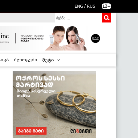
/
ENG
RUS
12+
იკა
ბლოგები
მეტი