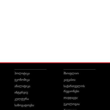
პოლიტიკა
მსოფლიო
ეკონომიკა
კავკასია
ანალიტიკა
საქართველოს
რეგიონები
ინტერვიუ
თავდაცვა
კულტურა
ეკოლოგია
საზოგადოება