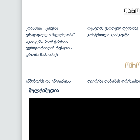
კომპანია “კახური
რუსეთმა ქართულ ღვინოზე
ტრადიციული მეღვინეობა”
კონტროლი გაამკაცრა
აცხადებს, რომ ქარხნის
ტერიტორიიდან რუსეთის
დროშა ჩამოხსნეს
უწმინდესს და უნეტარესს
ფიქრები თამარის ფრესკასთ
მულტიმედია