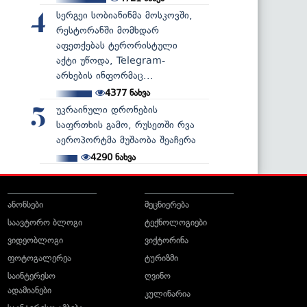
სერგეი სობიანინმა მოსკოვში,
4
რესტორანში მომხდარ
აფეთქებას ტერორისტული
აქტი უწოდა, Telegram-
არხების ინფორმაც...
4377
ნახვა
უკრაინული დრონების
5
საფრთხის გამო, რუსეთში რვა
აეროპორტმა მუშაობა შეაჩერა
4290
ნახვა
ანონსები
მეცნიერება
საავტორო ბლოგი
ტექნოლოგიები
ვიდეობლოგი
ვიქტორინა
ფოტოგალერეა
ტურიზმი
საინტერესო
ღვინო
ადამიანები
კულინარია