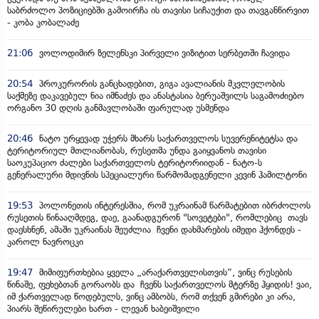
საბრძოლო პოზიციებში გამოირჩა ის თავისი სიჩაუქით და თავგანწირვით
- კობა კობალაძე
21:06
ვოლოდიმირ ზელენსკი პირველი ვიზიტით სერბეთში ჩავიდა
20:54
პროკურორის განცხადებით, გიგა ავალიანის მკვლელობის
საქმეზე დაკავებულ ნია იმნაძეს და ანასტასია ბერუაშვილს საგამოძიებო
ორგანო 30 დღის განმავლობაში ფარულად უსმენდა
20:46
ნატო ურყევად უჭერს მხარს საქართველოს სუვერენიტეტსა და
ტერიტორიულ მთლიანობას, რუსეთმა უნდა გაიყვანოს თავისი
საოკუპაციო ძალები საქართველოს ტერიტორიიდან - ნატო-ს
გენერალური მდივნის სპეციალური წარმომადგენელი კევინ ჰამილტონი
19:53
პოლონეთის ინტერესშია, რომ უკრაინამ წარმატებით იბრძოლოს
რუსეთის წინააღმდეგ, დაე, გაანადგურონ "სოვეტები", რომლებიც თავს
დაესხნენ, ამაში უკრაინას შეუძლია ჩვენი დახმარების იმედი ჰქონდეს -
კაროლ ნავროცკი
19:47
მიმიფურთხებია ყველა „არაქართველისთვის“, ვინც რუსების
წინაშე, ფეხებთან გორაობს და ჩვენს საქართველოს მტერზე ჰყიდის! ვაი,
იმ ქართველად წოდებულს, ვინც ამბობს, რომ თქვენ გმირები კი არა,
პიარს შეწირულები ხართ - ლევან ხაბეიშვილი