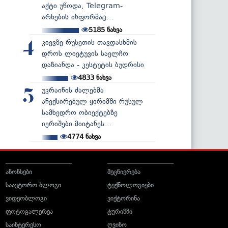
აქტი უწოდა, Telegram-
არხების ინფორმაც...
5185
ნახვა
კიევზე რუსეთის თავდასხმის
4
დროს ლიეტუვის საელჩო
დაზიანდა - კესტუტის ბუდრისი
4833
ნახვა
უკრაინის ძალებმა
5
ანექსირებულ ყირიმში რუსულ
სამხედრო ობიექტებზე
იერიშები მიიტანეს...
4774
ნახვა
ანონსები
მეცნიერება
საავტორო ბლოგი
ტექნოლოგიები
ვიდეობლოგი
ვიქტორინა
ფოტოგალერეა
ტურიზმი
საინტერესო
ღვინო