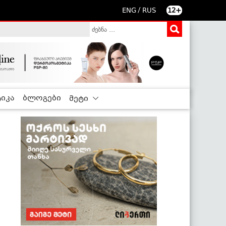
/
ENG
RUS
12+
იკა
ბლოგები
მეტი