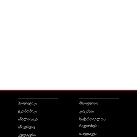
პოლიტიკა
მსოფლიო
ეკონომიკა
კავკასია
ანალიტიკა
საქართველოს
რეგიონები
ინტერვიუ
თავდაცვა
კულტურა