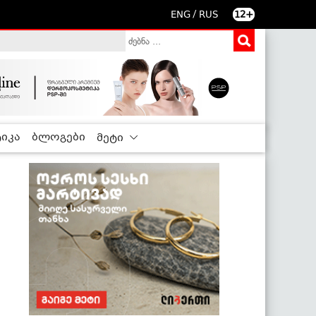
/
ENG
RUS
12+
იკა
ბლოგები
მეტი