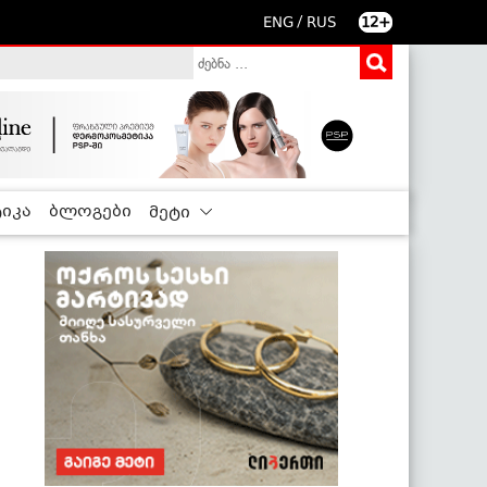
/
ENG
RUS
12+
იკა
ბლოგები
მეტი