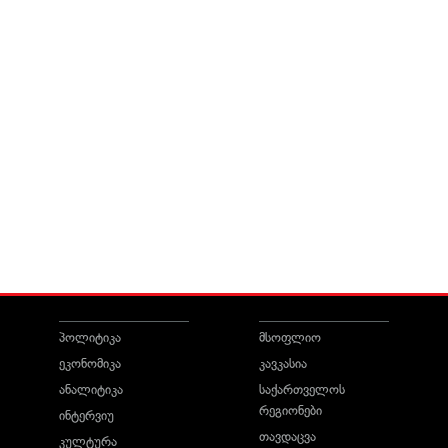
პოლიტიკა
მსოფლიო
ეკონომიკა
კავკასია
ანალიტიკა
საქართველოს
რეგიონები
ინტერვიუ
თავდაცვა
კულტურა