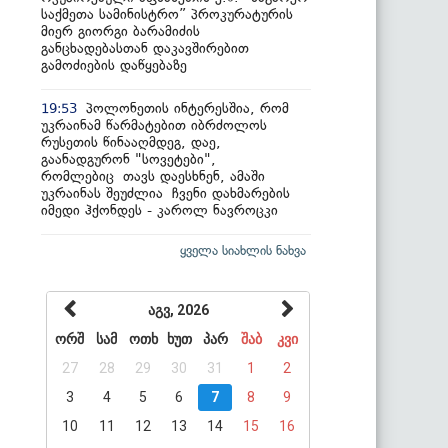
საქმეთა სამინისტრო” პროკურატურის
მიერ გიორგი ბარამიძის
განცხადებასთან დაკავშირებით
გამოძიების დაწყებაზე
პოლონეთის ინტერესშია, რომ
19:53
უკრაინამ წარმატებით იბრძოლოს
რუსეთის წინააღმდეგ, დაე,
გაანადგურონ "სოვეტები",
რომლებიც თავს დაესხნენ, ამაში
უკრაინას შეუძლია ჩვენი დახმარების
იმედი ჰქონდეს - კაროლ ნავროცკი
ყველა სიახლის ნახვა
აგვ, 2026
ორშ
სამ
ოთხ
ხუთ
პარ
შაბ
კვი
27
28
29
30
31
1
2
3
4
5
6
7
8
9
10
11
12
13
14
15
16