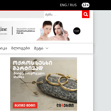
/
ENG
RUS
12+
იკა
ბლოგები
მეტი