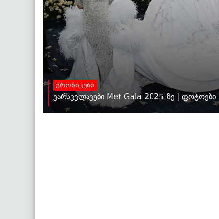
ქრონიკები
ვარსკვლავები Met Gala 2025-ზე | ფოტოები