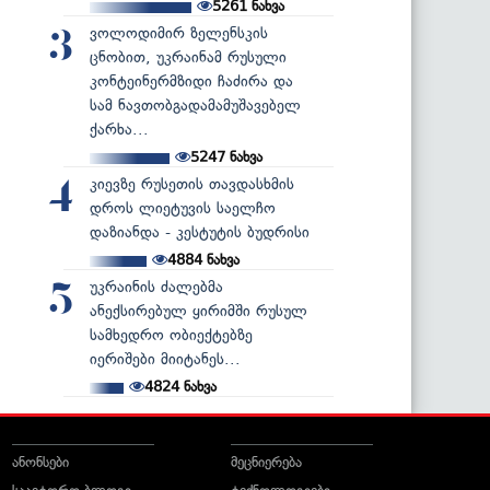
5261
ნახვა
ვოლოდიმირ ზელენსკის
3
ცნობით, უკრაინამ რუსული
კონტეინერმზიდი ჩაძირა და
სამ ნავთობგადამამუშავებელ
ქარხა...
5247
ნახვა
კიევზე რუსეთის თავდასხმის
4
დროს ლიეტუვის საელჩო
დაზიანდა - კესტუტის ბუდრისი
4884
ნახვა
უკრაინის ძალებმა
5
ანექსირებულ ყირიმში რუსულ
სამხედრო ობიექტებზე
იერიშები მიიტანეს...
4824
ნახვა
ანონსები
მეცნიერება