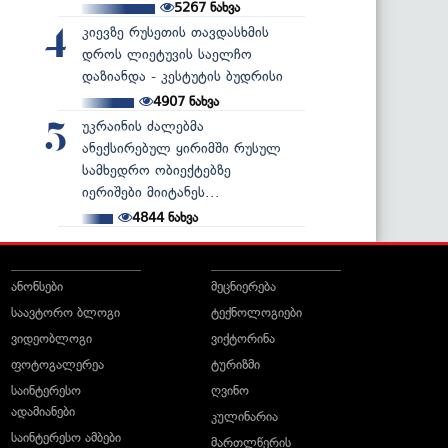
5267
ნახვა
კიევზე რუსეთის თავდასხმის
4
დროს ლიეტუვის საელჩო
დაზიანდა - კესტუტის ბუდრისი
4907
ნახვა
უკრაინის ძალებმა
5
ანექსირებულ ყირიმში რუსულ
სამხედრო ობიექტებზე
იერიშები მიიტანეს...
4844
ნახვა
ანონსები
მეცნიერება
საავტორო ბლოგი
ტექნოლოგიები
ვიდეობლოგი
ვიქტორინა
ფოტოგალერეა
ტურიზმი
საინტერესო
ღვინო
ადამიანები
კულინარია
საინტერესო ამბები
მართლწერის