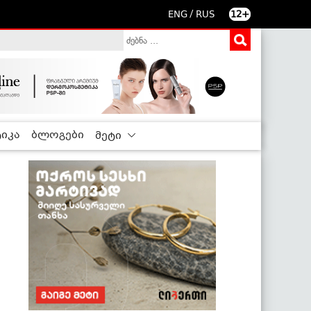
/
ENG
RUS
12+
იკა
ბლოგები
მეტი