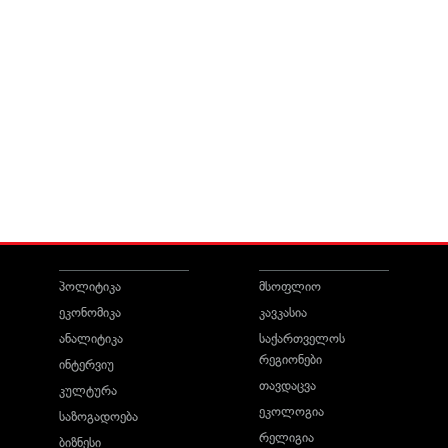
პოლიტიკა
მსოფლიო
ეკონომიკა
კავკასია
ანალიტიკა
საქართველოს
რეგიონები
ინტერვიუ
თავდაცვა
კულტურა
ეკოლოგია
საზოგადოება
რელიგია
ბიზნესი