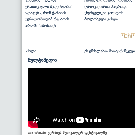
კომპანია “კახური
ქართული ღვინის კომპანია
ტრადიციული მეღვინეობა”
ევროკავშირის მდგრადი
აცხადებს, რომ ქარხნის
ენერგეტიკის ჯილდოს
ტერიტორიიდან რუსეთის
მფლობელი გახდა
დროშა ჩამოხსნეს
სახლი
ეს ენძელებია მთავარანგელ
მულტიმედია
ანა ონიანი ვერბიეს მუსიკალურ ფესტივალზე