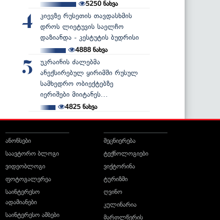
5250
ნახვა
კიევზე რუსეთის თავდასხმის
4
დროს ლიეტუვის საელჩო
დაზიანდა - კესტუტის ბუდრისი
4888
ნახვა
უკრაინის ძალებმა
5
ანექსირებულ ყირიმში რუსულ
სამხედრო ობიექტებზე
იერიშები მიიტანეს...
4825
ნახვა
ანონსები
მეცნიერება
საავტორო ბლოგი
ტექნოლოგიები
ვიდეობლოგი
ვიქტორინა
ფოტოგალერეა
ტურიზმი
საინტერესო
ღვინო
ადამიანები
კულინარია
საინტერესო ამბები
მართლწერის