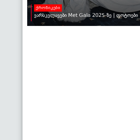
ქრონიკები
ვარსკვლავები Met Gala 2025-ზე | ფოტოები