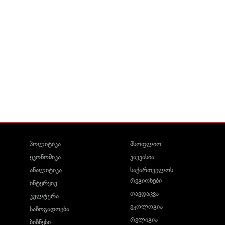
პოლიტიკა
მსოფლიო
ეკონომიკა
კავკასია
ანალიტიკა
საქართველოს
რეგიონები
ინტერვიუ
თავდაცვა
კულტურა
ეკოლოგია
საზოგადოება
რელიგია
ბიზნესი