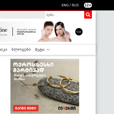
/
ENG
RUS
12+
იკა
ბლოგები
მეტი