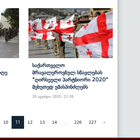
Საქართველო
Დღე
Მრავალეროვნულ Სწავლებას
"ღირსეული Პარტნიორი 2020"
Მეხუთედ Უმასპინძლებს
26 აგვისტო 2020, 22:26
11
...
10
12
13
14
226
227
›