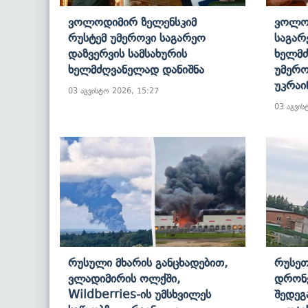
Ვოლოდიმირ Ზელენსკიმ
Ვოლო
Რუსტემ Უმეროვი Საგარეო
Საგარ
Დაზვერვის Სამსახურის
Ხელმძ
Ხელმძღვანელად Დანიშნა
Უმერო
Უკრაი
03 აგვისტო 2026, 15:27
03 აგვის
Რუსული Მხარის Განცხადებით,
Რუსეთ
Ვლადიმირის Ოლქში,
Დრონე
Wildberries-Ის Უმსხვილეს
Შედეგ