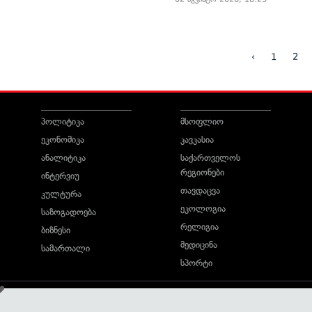
‹
1
2
პოლიტიკა
მსოფლიო
ეკონომიკა
კავკასია
ანალიტიკა
საქართველოს
რეგიონები
ინტერვიუ
თავდაცვა
კულტურა
ეკოლოგია
საზოგადოება
რელიგია
ბიზნესი
მედიცინა
სამართალი
სპორტი