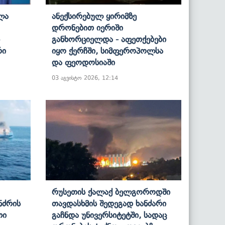
ლა
Ანექსირებულ Ყირიმზე
Დრონებით Იერიში
Განხორციელდა - Აფეთქებები
რი
Იყო Ქერჩში, Სიმფეროპოლსა
Და Ფეოდოსიაში
03 აგვისტო 2026, 12:14
Რუსეთის Ქალაქ Ბელგოროდში
ნძრის
Თავდასხმის Შედეგად Ხანძარი
თი
Გაჩნდა Უნივერსიტეტში, Სადაც