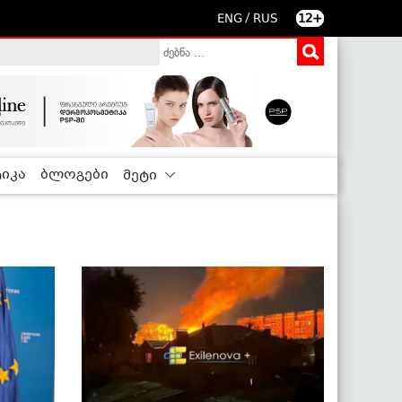
/
ENG
RUS
12+
იკა
ბლოგები
მეტი