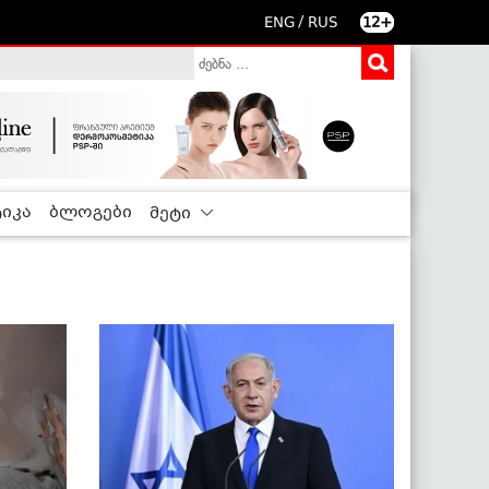
/
ENG
RUS
12+
იკა
ბლოგები
მეტი