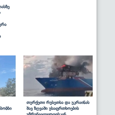
ასზე
ო
ურა
ი
Თურქეთი Რუსეთსა Და Უკრაინას
 Ბომბი
Შავ Ზღვაში Უსაფრთხოების
Უზრუნველყოფისკენ