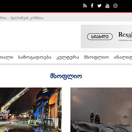
ა - ჰელსინკის კომისია
რთალი
საზოგადოება
კულტურა
მსოფლიო
ანალიტ
მსოფლიო