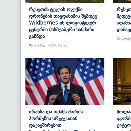
Რუსეთის Ტულის Ოლქში
Რუსეთ
Დრონების Თავდასხმის Შემდეგ
Შედეგ
Wildberries-Ის Ლოგისტიკურ
Ადამი
Ცენტრში Მასშტაბური Ხანძარი
Დაშავ
Გაჩნდა
05 აგვის
05 აგვისტო 2026, 09:23
Ირანსა Და Ომანს Შორის
Მოლაპ
Ჰორმუზის Სრუტესთან
Ფორმა
Დაკავშირებით
Უიტკო