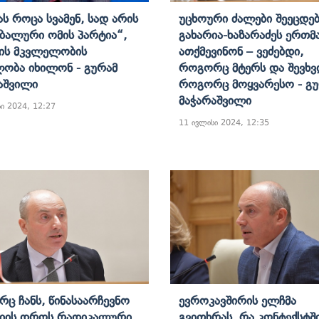
ას Როცა Სვამენ, Სად Არის
Უცხოური Ძალები Შეეცდებ
ალური Ომის Პარტია“,
Გახარია-Ხაზარაძეს Ერთმ
ის Მკვლელობის
Ათქმევინონ – Ვეძებდი,
ობა Იხილონ - Გურამ
Როგორც Მტერს Და Შევხვ
აშვილი
Როგორც Მოყვარესო - Გუ
Მაჭარაშვილი
ი 2024, 12:27
11 ივლისი 2024, 12:35
ც Ჩანს, Წინასაარჩევნო
Ევროკავშირის Ელჩმა
ნიის Დროს Რადიკალური
Გვითხრას, Რა Კონტექსტშ