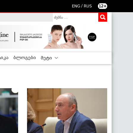
/
ENG
RUS
12+
იკა
ბლოგები
მეტი