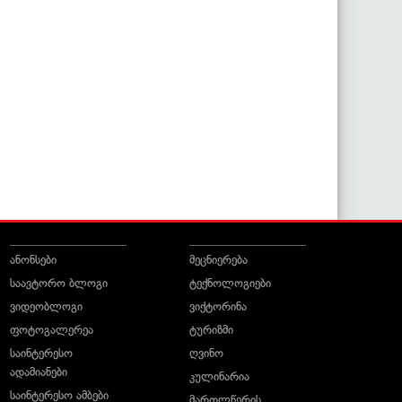
ანონსები
მეცნიერება
საავტორო ბლოგი
ტექნოლოგიები
ვიდეობლოგი
ვიქტორინა
ფოტოგალერეა
ტურიზმი
საინტერესო
ღვინო
ადამიანები
კულინარია
საინტერესო ამბები
მართლწერის