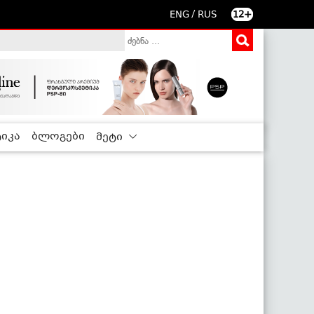
/
ENG
RUS
12+
იკა
ბლოგები
მეტი