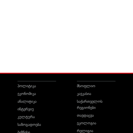
პოლიტიკა
მსოფლიო
ეკონომიკა
კავკასია
ანალიტიკა
საქართველოს
რეგიონები
ინტერვიუ
თავდაცვა
კულტურა
ეკოლოგია
საზოგადოება
რელიგია
ბიზნესი