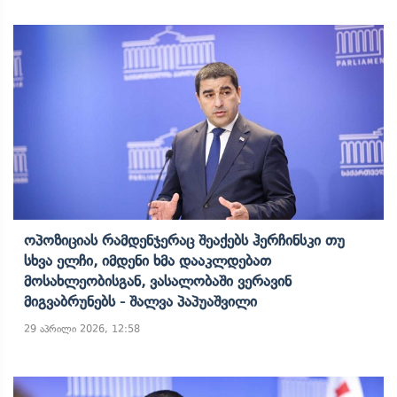
Ოპოზიციას Რამდენჯერაც Შეაქებს​ Ჰერჩინსკი Თუ
Სხვა Ელჩი, Იმდენი Ხმა Დააკლდებათ
Მოსახლეობისგან, Ვასალობაში Ვერავინ
Მიგვაბრუნებს - Შალვა Პაპუაშვილი
29 აპრილი 2026, 12:58