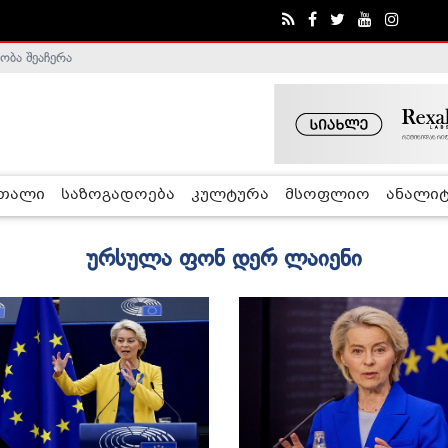
ობა შეაჩერა
ა - ჰელსინკის კომისია
რთალი
საზოგადოება
კულტურა
მსოფლიო
ანალიტ
ურსულა ფონ დერ ლაიენი