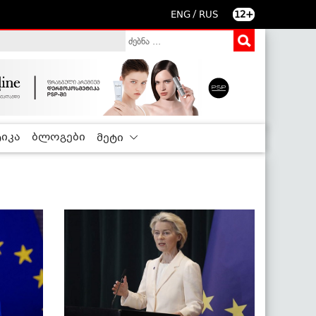
/
ENG
RUS
12+
იკა
ბლოგები
მეტი