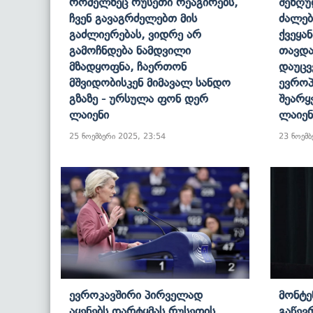
Რომელზეც Რუსეთი Რეაგირებს,
Შეზღუ
Ჩვენ Გავაგრძელებთ Მის
Ძალებ
Გაძლიერებას, Ვიდრე Არ
Ქვეყა
Გამოჩნდება Ნამდვილი
Თავდა
Მზადყოფნა, Ჩაერთონ
Დაუცვ
Მშვიდობისკენ Მიმავალ Სანდო
Ევრო
Გზაზე - Ურსულა Ფონ Დერ
Შეარყ
Ლაიენი
Ლაიენ
25 ნოემბერი 2025, 23:54
23 ნოემბ
Ევროკავშირი Პირველად
Მონტე
Აყენებს Დარტყმას Რუსეთის
Გაწევ