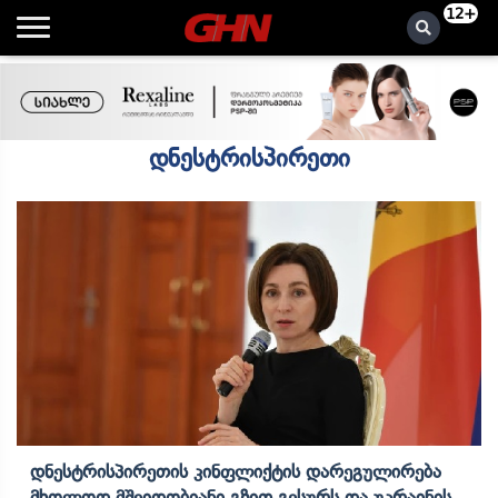
12+
დნესტრისპირეთი
Დნესტრისპირეთის Კინფლიქტის Დარეგულირება
Მხოლოდ Მშვიდობიანი Გზით Გვსურს Და Უკრაინის