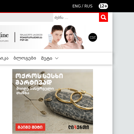
/
ENG
RUS
12+
იკა
ბლოგები
მეტი