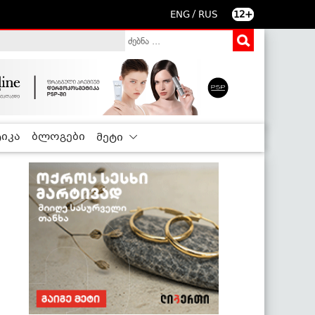
/
ENG
RUS
12+
იკა
ბლოგები
მეტი