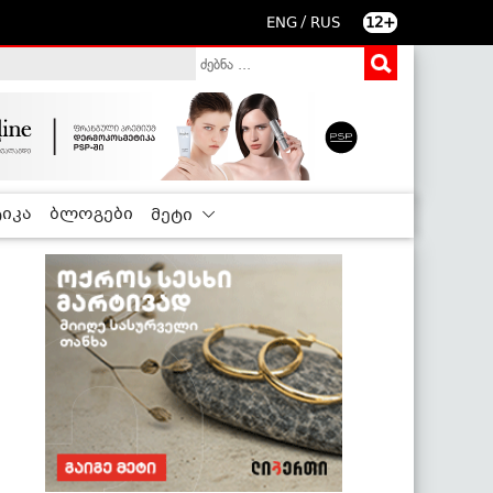
/
ENG
RUS
12+
იკა
ბლოგები
მეტი