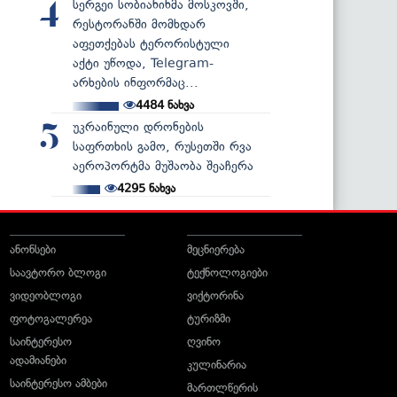
სერგეი სობიანინმა მოსკოვში,
4
რესტორანში მომხდარ
აფეთქებას ტერორისტული
აქტი უწოდა, Telegram-
არხების ინფორმაც...
4484
ნახვა
უკრაინული დრონების
5
საფრთხის გამო, რუსეთში რვა
აეროპორტმა მუშაობა შეაჩერა
4295
ნახვა
ანონსები
მეცნიერება
საავტორო ბლოგი
ტექნოლოგიები
ვიდეობლოგი
ვიქტორინა
ფოტოგალერეა
ტურიზმი
საინტერესო
ღვინო
ადამიანები
კულინარია
საინტერესო ამბები
მართლწერის