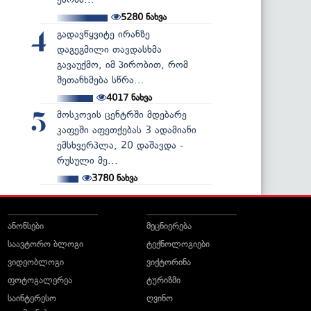
5280
ნახვა
გადავწყვიტე ირანზე
4
დაგეგმილი თავდასხმა
გავაუქმო, იმ პირობით, რომ
შეთანხმება სწრა...
4017
ნახვა
მოსკოვის ცენტრში მდებარე
5
კაფეში აფეთქებას 3 ადამიანი
ემსხვერპლა, 20 დაშავდა -
რუსული მე...
3780
ნახვა
ანონსები
მეცნიერება
საავტორო ბლოგი
ტექნოლოგიები
ვიდეობლოგი
ვიქტორინა
ფოტოგალერეა
ტურიზმი
საინტერესო
ღვინო