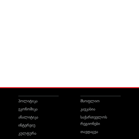
პოლიტიკა
მსოფლიო
ეკონომიკა
კავკასია
ანალიტიკა
საქართველოს
რეგიონები
ინტერვიუ
თავდაცვა
კულტურა