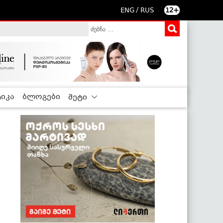
/
ENG
RUS
12+
იკა
ბლოგები
მეტი