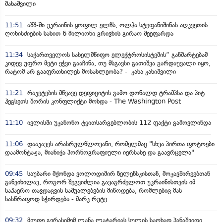
მახაშვილი
11:51
აშშ-ში უკრაინის ყოფილ ელჩს, ოლჰა სტეფანიშინას აღკვეთის
ღონისძიების სახით 6 მილიონი გრივნის გირაო შეეფარდა
11:34
საქართველოს სახელმწიფო ელექტროსისტემის“ განმარტებამ
კიდევ უფრო მეტი ეჭვი გააჩინა, თუ მსგავსი გათიშვა გარდაუვალი იყო,
რატომ არ გააფრთხილეს მოსახლეობა? - კახა კახიშვილი
11:21
რაკეტების მწვავე დეფიციტის გამო დონალდ ტრამპსა და პიტ
ჰეგსეთს შორის კონფლიქტი მოხდა - The Washington Post
11:10
ივლისში უკანონო ტყითსარგებლობის 112 ფაქტი გამოვლინდა
11:06
დააკავეს არასრულწლოვანი, რომელმაც "სხვა პირთა ფოტოები
დაამონტაჟა, მიანიჭა პორნოგრაფიული იერსახე და გაავრცელა"
09:45
საუბარი მქონდა ვოლოდიმირ ზელენსკისთან, მოკავშირეებთან
განვიხილავ, როგორ შეგვიძლია გავაგრძელოთ უკრაინისთვის იმ
საჰაერო თავდაცვის საშუალებების მიწოდება, რომლებიც მას
სასწრაფოდ სჭირდება - მარკ რუტე
09:32
მეუფე გერასიმემ ლანა ლატარიას სულის საოხად პანაშვიდი