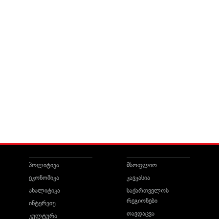
პოლიტიკა
მსოფლიო
ეკონომიკა
კავკასია
ანალიტიკა
საქართველოს
რეგიონები
ინტერვიუ
თავდაცვა
კულტურა