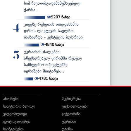
სამ ნავთობგადამამუშავებელ
ქარხა...
5207
ნახვა
კიევზე რუსეთის თავდასხმის
4
დროს ლიეტუვის საელჩო
დაზიანდა - კესტუტის ბუდრისი
4840
ნახვა
უკრაინის ძალებმა
5
ანექსირებულ ყირიმში რუსულ
სამხედრო ობიექტებზე
იერიშები მიიტანეს...
4781
ნახვა
ანონსები
მეცნიერება
საავტორო ბლოგი
ტექნოლოგიები
ვიდეობლოგი
ვიქტორინა
ფოტოგალერეა
ტურიზმი
საინტერესო
ღვინო