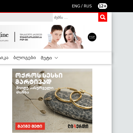
/
ENG
RUS
12+
იკა
ბლოგები
მეტი