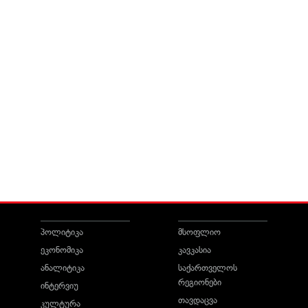
პოლიტიკა
მსოფლიო
ეკონომიკა
კავკასია
ანალიტიკა
საქართველოს
რეგიონები
ინტერვიუ
თავდაცვა
კულტურა