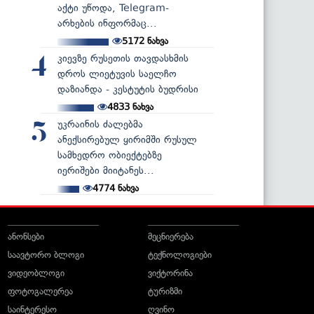
აქტი უწოდა, Telegram-
არხების ინფორმაც...
5172
ნახვა
კიევზე რუსეთის თავდასხმის
4
დროს ლიეტუვის საელჩო
დაზიანდა - კესტუტის ბუდრისი
4833
ნახვა
უკრაინის ძალებმა
5
ანექსირებულ ყირიმში რუსულ
სამხედრო ობიექტებზე
იერიშები მიიტანეს...
4774
ნახვა
ანონსები
მეცნიერება
საავტორო ბლოგი
ტექნოლოგიები
ვიდეობლოგი
ვიქტორინა
ფოტოგალერეა
ტურიზმი
საინტერესო
ღვინო