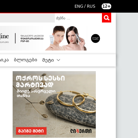
/
ENG
RUS
12+
იკა
ბლოგები
მეტი