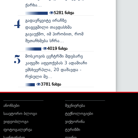
ქარხა...
5281
ნახვა
გადავწყვიტე ირანზე
4
დაგეგმილი თავდასხმა
გავაუქმო, იმ პირობით, რომ
შეთანხმება სწრა...
4019
ნახვა
მოსკოვის ცენტრში მდებარე
5
კაფეში აფეთქებას 3 ადამიანი
ემსხვერპლა, 20 დაშავდა -
რუსული მე...
3781
ნახვა
ანონსები
მეცნიერება
საავტორო ბლოგი
ტექნოლოგიები
ვიდეობლოგი
ვიქტორინა
ფოტოგალერეა
ტურიზმი
საინტერესო
ღვინო