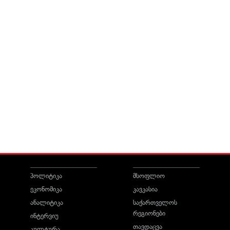
პოლიტიკა
მსოფლიო
ეკონომიკა
კავკასია
ანალიტიკა
საქართველოს
რეგიონები
ინტერვიუ
თავდაცვა
კულტურა