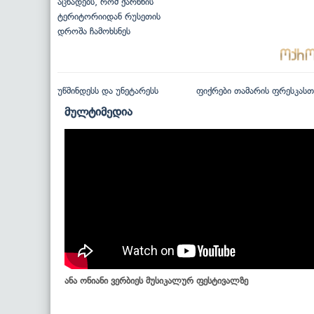
აცხადებს, რომ ქარხნის
ტერიტორიიდან რუსეთის
დროშა ჩამოხსნეს
უწმინდესს და უნეტარესს
ფიქრები თამარის ფრესკასთ
მულტიმედია
ანა ონიანი ვერბიეს მუსიკალურ ფესტივალზე