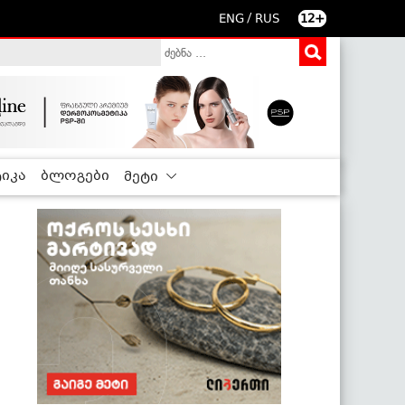
/
ENG
RUS
12+
იკა
ბლოგები
მეტი