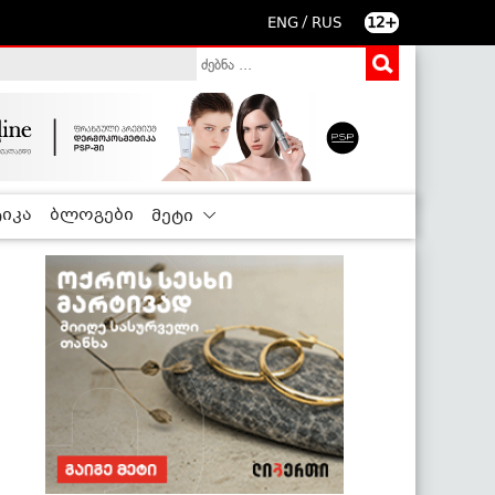
/
ENG
RUS
12+
იკა
ბლოგები
მეტი