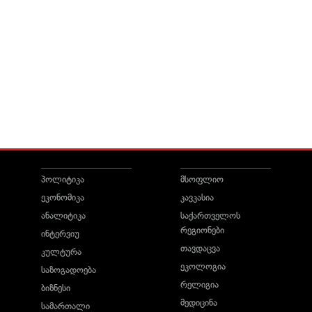
პოლიტიკა
მსოფლიო
ეკონომიკა
კავკასია
ანალიტიკა
საქართველოს
რეგიონები
ინტერვიუ
თავდაცვა
კულტურა
ეკოლოგია
საზოგადოება
რელიგია
ბიზნესი
მედიცინა
სამართალი