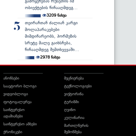
გამოყენებას რუსეთის იმ
ობიექტების წინააღმდეგ...
3209
ნახვა
თეირანთან ძალიან კარგი
5
მოლაპარაკებები
მიმდინარეობს, ჰორმუზის
სრუტე მალე გაიხსნება,
წინააღმდეგ შემთხვევაში...
2978
ნახვა
ანონსები
მეცნიერება
საავტორო ბლოგი
ტექნოლოგიები
ვიდეობლოგი
ვიქტორინა
ფოტოგალერეა
ტურიზმი
საინტერესო
ღვინო
ადამიანები
კულინარია
საინტერესო ამბები
მართლწერის
ქრონიკები
შემოწმება