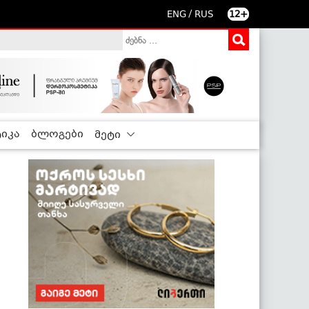
/
ENG
RUS
12+
იკა
ბლოგები
მეტი