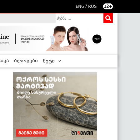
/
ENG
RUS
12+
იკა
ბლოგები
მეტი