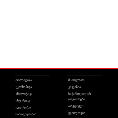
პოლიტიკა
მსოფლიო
ეკონომიკა
კავკასია
ანალიტიკა
საქართველოს
რეგიონები
ინტერვიუ
თავდაცვა
კულტურა
ეკოლოგია
საზოგადოება