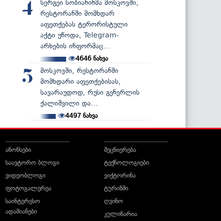
სერგეი სობიანინმა მოსკოვში,
4
რესტორანში მომხდარ
აფეთქებას ტერორისტული
აქტი უწოდა, Telegram-
არხების ინფორმაც...
4646
ნახვა
მოსკოვში, რესტორანში
5
მომხდარი აფეთქებისას,
სავარაუდოდ, რუსი გენერლის
ქალიშვილი და...
4497
ნახვა
ანონსები
მეცნიერება
საავტორო ბლოგი
ტექნოლოგიები
ვიდეობლოგი
ვიქტორინა
ფოტოგალერეა
ტურიზმი
საინტერესო
ღვინო
ადამიანები
კულინარია