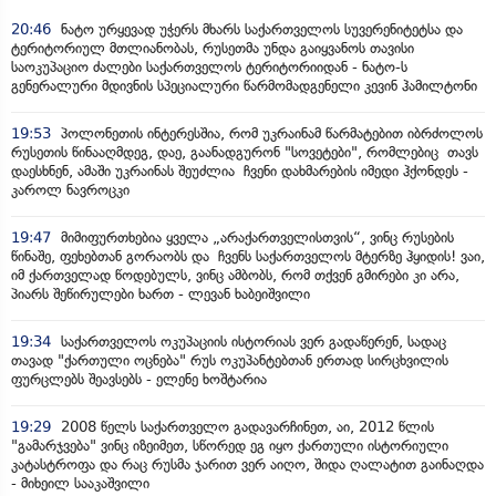
20:46
ნატო ურყევად უჭერს მხარს საქართველოს სუვერენიტეტსა და
ტერიტორიულ მთლიანობას, რუსეთმა უნდა გაიყვანოს თავისი
საოკუპაციო ძალები საქართველოს ტერიტორიიდან - ნატო-ს
გენერალური მდივნის სპეციალური წარმომადგენელი კევინ ჰამილტონი
19:53
პოლონეთის ინტერესშია, რომ უკრაინამ წარმატებით იბრძოლოს
რუსეთის წინააღმდეგ, დაე, გაანადგურონ "სოვეტები", რომლებიც თავს
დაესხნენ, ამაში უკრაინას შეუძლია ჩვენი დახმარების იმედი ჰქონდეს -
კაროლ ნავროცკი
19:47
მიმიფურთხებია ყველა „არაქართველისთვის“, ვინც რუსების
წინაშე, ფეხებთან გორაობს და ჩვენს საქართველოს მტერზე ჰყიდის! ვაი,
იმ ქართველად წოდებულს, ვინც ამბობს, რომ თქვენ გმირები კი არა,
პიარს შეწირულები ხართ - ლევან ხაბეიშვილი
19:34
საქართველოს ოკუპაციის ისტორიას ვერ გადაწერენ, სადაც
თავად "ქართული ოცნება" რუს ოკუპანტებთან ერთად სირცხვილის
ფურცლებს შეავსებს - ელენე ხოშტარია
19:29
2008 წელს საქართველო გადავარჩინეთ, აი, 2012 წლის
"გამარჯვება" ვინც იზეიმეთ, სწორედ ეგ იყო ქართული ისტორიული
კატასტროფა და რაც რუსმა ჯარით ვერ აიღო, შიდა ღალატით გაინაღდა
- მიხეილ სააკაშვილი