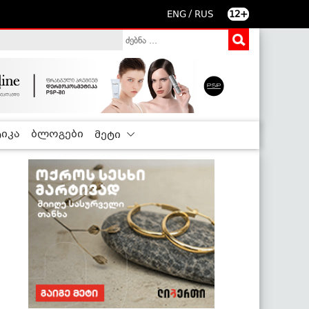
/
ENG
RUS
12+
იკა
ბლოგები
მეტი