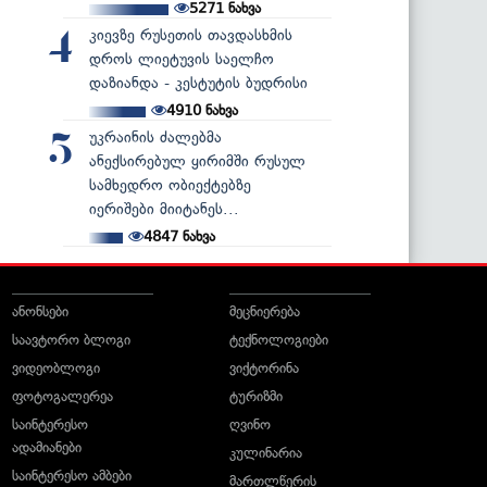
5271
ნახვა
კიევზე რუსეთის თავდასხმის
4
დროს ლიეტუვის საელჩო
დაზიანდა - კესტუტის ბუდრისი
4910
ნახვა
უკრაინის ძალებმა
5
ანექსირებულ ყირიმში რუსულ
სამხედრო ობიექტებზე
იერიშები მიიტანეს...
4847
ნახვა
ანონსები
მეცნიერება
საავტორო ბლოგი
ტექნოლოგიები
ვიდეობლოგი
ვიქტორინა
ფოტოგალერეა
ტურიზმი
საინტერესო
ღვინო
ადამიანები
კულინარია
საინტერესო ამბები
მართლწერის