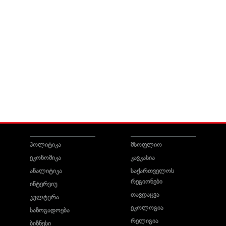
პოლიტიკა
მსოფლიო
ეკონომიკა
კავკასია
ანალიტიკა
საქართველოს
რეგიონები
ინტერვიუ
თავდაცვა
კულტურა
ეკოლოგია
საზოგადოება
რელიგია
ბიზნესი