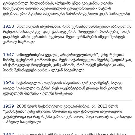
ტერიტორიულ მთლიანობას, რუსეთმა უნდა გაიყვანოს თავისი
საოკუპაციო ძალები საქართველოს ტერიტორიიდან - ნატო-ს
გენერალური მდივნის სპეციალური წარმომადგენელი კევინ ჰამილტონი
19:53
პოლონეთის ინტერესშია, რომ უკრაინამ წარმატებით იბრძოლოს
რუსეთის წინააღმდეგ, დაე, გაანადგურონ "სოვეტები", რომლებიც თავს
დაესხნენ, ამაში უკრაინას შეუძლია ჩვენი დახმარების იმედი ჰქონდეს -
კაროლ ნავროცკი
19:47
მიმიფურთხებია ყველა „არაქართველისთვის“, ვინც რუსების
წინაშე, ფეხებთან გორაობს და ჩვენს საქართველოს მტერზე ჰყიდის! ვაი,
იმ ქართველად წოდებულს, ვინც ამბობს, რომ თქვენ გმირები კი არა,
პიარს შეწირულები ხართ - ლევან ხაბეიშვილი
19:34
საქართველოს ოკუპაციის ისტორიას ვერ გადაწერენ, სადაც
თავად "ქართული ოცნება" რუს ოკუპანტებთან ერთად სირცხვილის
ფურცლებს შეავსებს - ელენე ხოშტარია
19:29
2008 წელს საქართველო გადავარჩინეთ, აი, 2012 წლის
"გამარჯვება" ვინც იზეიმეთ, სწორედ ეგ იყო ქართული ისტორიული
კატასტროფა და რაც რუსმა ჯარით ვერ აიღო, შიდა ღალატით გაინაღდა
- მიხეილ სააკაშვილი
18:57
გიგა ავალიანის საქმეზე დაკავებულ ნია იმნაძესა და ანასტასია