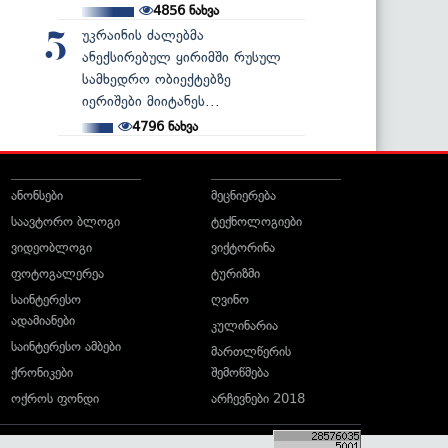
4856
ნახვა
უკრაინის ძალებმა
5
ანექსირებულ ყირიმში რუსულ
სამხედრო ობიექტებზე
იერიშები მიიტანეს...
4796
ნახვა
ანონსები
მეცნიერება
საავტორო ბლოგი
ტექნოლოგიები
ვიდეობლოგი
ვიქტორინა
ფოტოგალერეა
ტურიზმი
საინტერესო
ღვინო
ადამიანები
კულინარია
საინტერესო ამბები
მართლწერის
ქრონიკები
შემოწმება
ოქროს ფონდი
არჩევნები 2018