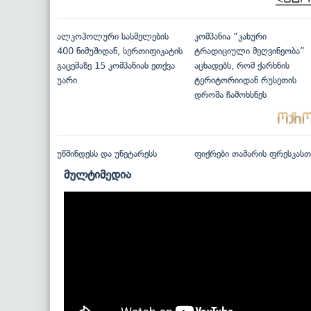
ალკოჰოლური სასმელების
კომპანია “კახური
400 ნიმუშიდან, სერთიფიკატის
ტრადიციული მეღვინეობა”
გაცემაზე 15 კომპანიას ეთქვა
აცხადებს, რომ ქარხნის
უარი
ტერიტორიიდან რუსეთის
დროშა ჩამოხსნეს
უწმინდესს და უნეტარესს
ფიქრები თამარის ფრესკასთ
მულტიმედია