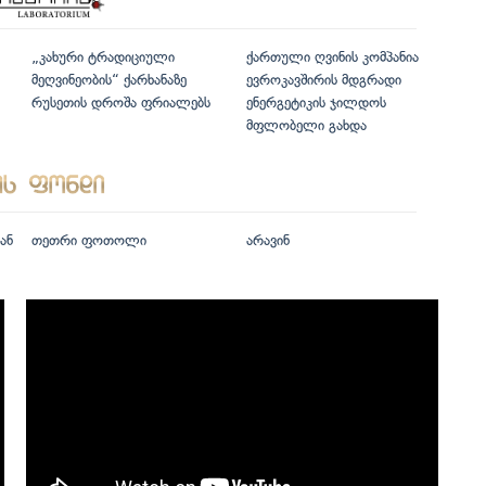
„კახური ტრადიციული
ქართული ღვინის კომპანია
მეღვინეობის“ ქარხანაზე
ევროკავშირის მდგრადი
რუსეთის დროშა ფრიალებს
ენერგეტიკის ჯილდოს
მფლობელი გახდა
ან
თეთრი ფოთოლი
არავინ