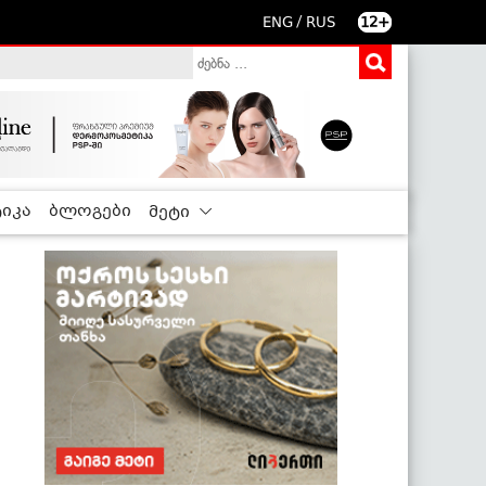
/
ENG
RUS
12+
იკა
ბლოგები
მეტი