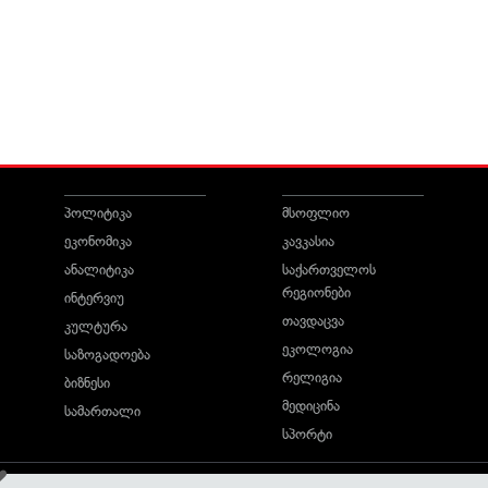
პოლიტიკა
მსოფლიო
ეკონომიკა
კავკასია
ანალიტიკა
საქართველოს
რეგიონები
ინტერვიუ
თავდაცვა
კულტურა
ეკოლოგია
საზოგადოება
რელიგია
ბიზნესი
მედიცინა
სამართალი
სპორტი