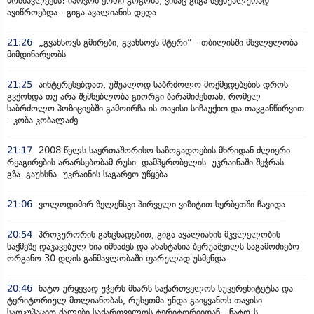
მოსწავლეებს! იპოვონ ერთი გოგონა, ვისაც გიგა სექსუალურად
ავიწროებდა - გიგა ავალიანის დედა
21:26
„გვახსოვს გმირები, გვახსოვს მტერი” - თბილისში მსვლელობა
მიმდინარეობს
21:25
აინტერესებდათ, უშუალოდ საბრძოლო მოქმედებების დროს
გვქონდა თუ არა შემხებლობა გიორგი ბარამიძესთან, რომელ
საბრძოლო პოზიციებში გამოირჩა ის თავისი სიჩაუქით და თავგანწირვით
- კობა კობალაძე
21:17
2008 წელს საერთაშორისო საზოგადოების მხრიდან ძლიერი
რეაგირების არარსებობამ რუსი დამპყრობელის უკრაინაში შეჭრას
გზა გაუხსნა -უკრაინის საგარეო უწყება
21:06
ვოლოდიმირ ზელენსკი პირველი ვიზიტით სერბეთში ჩავიდა
20:54
პროკურორის განცხადებით, გიგა ავალიანის მკვლელობის
საქმეზე დაკავებულ ნია იმნაძეს და ანასტასია ბერუაშვილს საგამოძიებო
ორგანო 30 დღის განმავლობაში ფარულად უსმენდა
20:46
ნატო ურყევად უჭერს მხარს საქართველოს სუვერენიტეტსა და
ტერიტორიულ მთლიანობას, რუსეთმა უნდა გაიყვანოს თავისი
საოკუპაციო ძალები საქართველოს ტერიტორიიდან - ნატო-ს