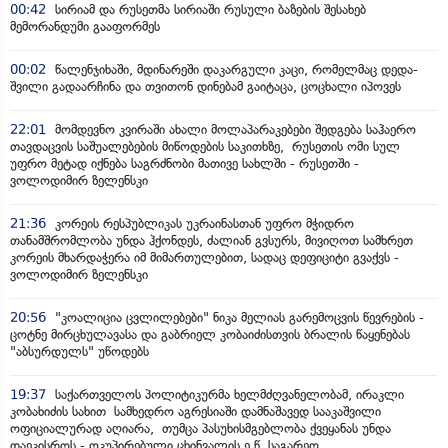
00:42
სირიამ და რუსეთმა სირიაში რუსული ბაზების შესახებ
მემორანდუმი გააფორმეს
00:02
წალენჯიხაში, მდინარეში დაკარგული კაცი, რომელმაც დედა-
შვილი გადაარჩინა და თვითონ დინებამ გაიტაცა, ცოცხალი იპოვეს
22:01
მომდევნო კვირაში ახალი მოლაპარაკებები შედგება საჰაერო
თავდაცვის საშუალებების მიწოდების საკითხზე, რუსეთის ომი სულ
უფრო მეტად იქნება საგრძნობი მათივე სახლში - რუსეთში -
ვოლოდიმირ ზელენსკი
21:36
კორეის რესპუბლიკას უკრაინასთან უფრო მჭიდრო
თანამშრომლობა უნდა ჰქონდეს, ძალიან გვსურს, მივიღოთ სამხრეთ
კორეის მხარდაჭერა იმ მიმართულებით, სადაც დეფიციტი გვაქვს -
ვოლოდიმირ ზელენსკი
20:56
"კოალიცია ცვლილებები" ნიკა მელიას გარემოცვის წევრების -
ცოტნე მირცხულავასა და გაბრიელ კობაიძისთვის ბრალის წაყენებას
"აბსურდულს" უწოდებს
19:37
საქართველოს პოლიტიკურმა ხელმძღვანელობამ, ირაკლი
კობახიძის სახით სამხედრო აგრესიაში დამნაშავედ სააკაშვილი
ოფიციალურად აღიარა, თუმცა პასუხისმგებლობა ქვეყანას უნდა
დაეკისროს - ოკუპირებული ცხინვალის ე.წ. საგარეო