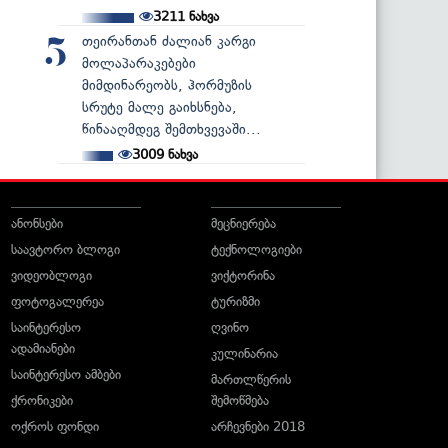
3211
ნახვა
თეირანთან ძალიან კარგი
5
მოლაპარაკებები
მიმდინარეობს, ჰორმუზის
სრუტე მალე გაიხსნება,
წინააღმდეგ შემთხვევაში...
3009
ნახვა
ანონსები
მეცნიერება
საავტორო ბლოგი
ტექნოლოგიები
ვიდეობლოგი
ვიქტორინა
ფოტოგალერეა
ტურიზმი
საინტერესო
ღვინო
ადამიანები
კულინარია
საინტერესო ამბები
მართლწერის
ქრონიკები
შემოწმება
ოქროს ფონდი
არჩევნები 2018