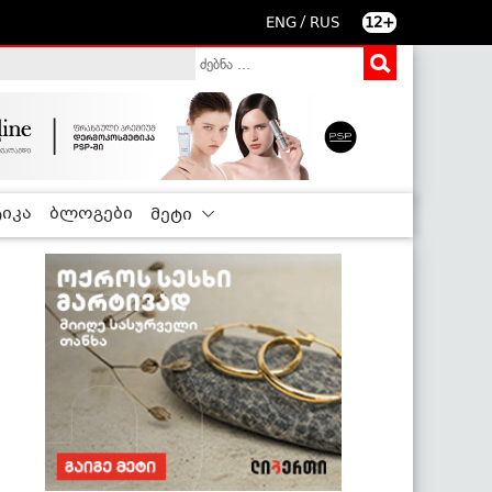
/
ENG
RUS
12+
იკა
ბლოგები
მეტი