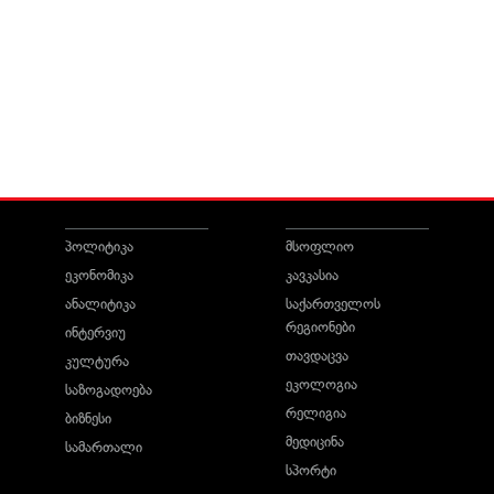
პოლიტიკა
მსოფლიო
ეკონომიკა
კავკასია
ანალიტიკა
საქართველოს
რეგიონები
ინტერვიუ
თავდაცვა
კულტურა
ეკოლოგია
საზოგადოება
რელიგია
ბიზნესი
მედიცინა
სამართალი
სპორტი