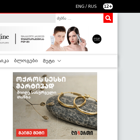
/
ENG
RUS
12+
იკა
ბლოგები
მეტი