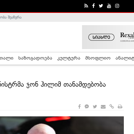
ობა შეაჩერა
ა - ჰელსინკის კომისია
რთალი
საზოგადოება
კულტურა
მსოფლიო
ანალიტ
ნისტრმა ჯონ ჰილიმ თანამდებობა