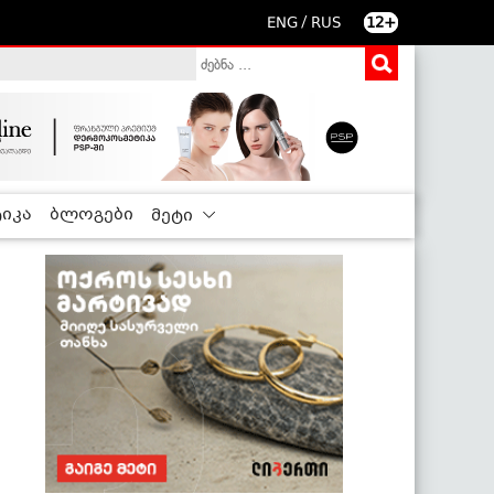
/
ENG
RUS
12+
იკა
ბლოგები
მეტი