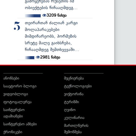
გამოყენებას რუსეთის იმ
ობიექტების წინააღმდეგ...
3209
ნახვა
თეირანთან ძალიან კარგი
5
მოლაპარაკებები
მიმდინარეობს, ჰორმუზის
სრუტე მალე გაიხსნება,
წინააღმდეგ შემთხვევაში...
2981
ნახვა
ანონსები
მეცნიერება
საავტორო ბლოგი
ტექნოლოგიები
ვიდეობლოგი
ვიქტორინა
ფოტოგალერეა
ტურიზმი
საინტერესო
ღვინო
ადამიანები
კულინარია
საინტერესო ამბები
მართლწერის
ქრონიკები
შემოწმება