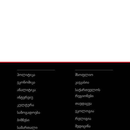
პოლიტიკა
მსოფლიო
ეკონომიკა
კავკასია
ანალიტიკა
საქართველოს
რეგიონები
ინტერვიუ
თავდაცვა
კულტურა
ეკოლოგია
საზოგადოება
რელიგია
ბიზნესი
მედიცინა
სამართალი