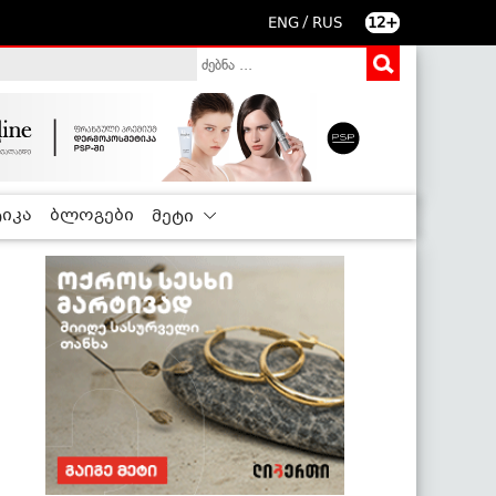
/
ENG
RUS
12+
იკა
ბლოგები
მეტი