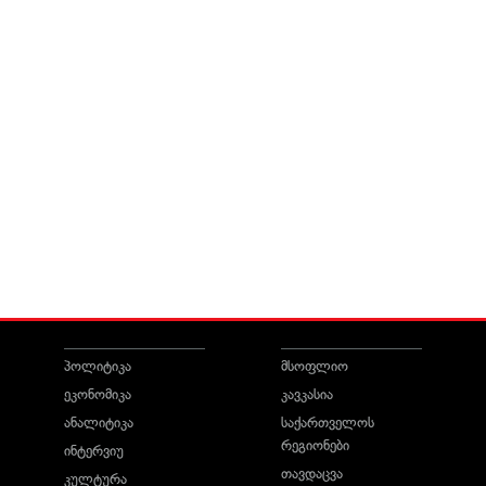
პოლიტიკა
მსოფლიო
ეკონომიკა
კავკასია
ანალიტიკა
საქართველოს
რეგიონები
ინტერვიუ
თავდაცვა
კულტურა