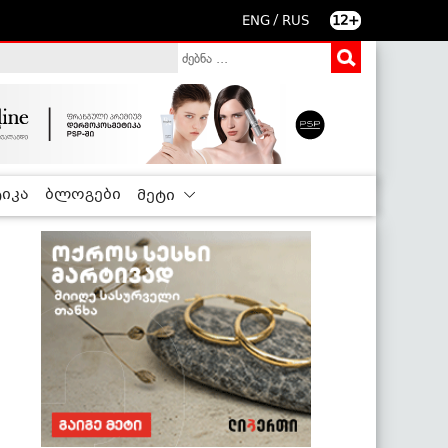
/
ENG
RUS
12+
იკა
ბლოგები
მეტი