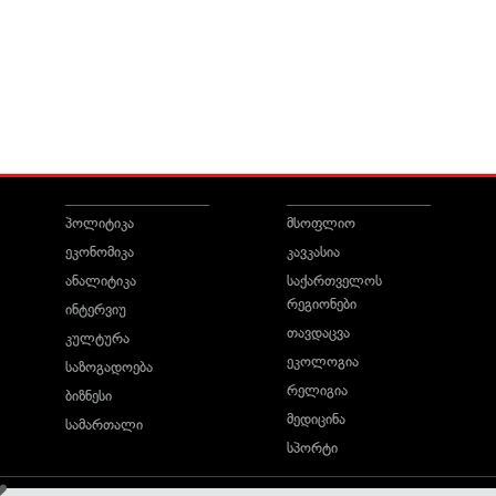
პოლიტიკა
მსოფლიო
ეკონომიკა
კავკასია
ანალიტიკა
საქართველოს
რეგიონები
ინტერვიუ
თავდაცვა
კულტურა
ეკოლოგია
საზოგადოება
რელიგია
ბიზნესი
მედიცინა
სამართალი
სპორტი