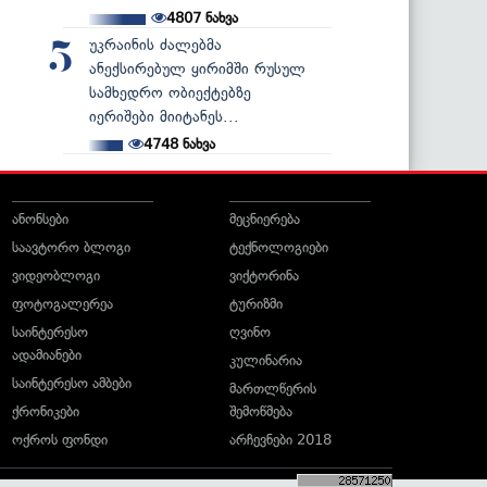
4807
ნახვა
უკრაინის ძალებმა
5
ანექსირებულ ყირიმში რუსულ
სამხედრო ობიექტებზე
იერიშები მიიტანეს...
4748
ნახვა
ანონსები
მეცნიერება
საავტორო ბლოგი
ტექნოლოგიები
ვიდეობლოგი
ვიქტორინა
ფოტოგალერეა
ტურიზმი
საინტერესო
ღვინო
ადამიანები
კულინარია
საინტერესო ამბები
მართლწერის
ქრონიკები
შემოწმება
ოქროს ფონდი
არჩევნები 2018