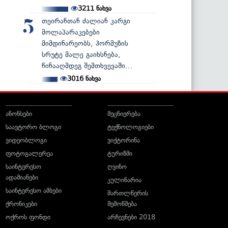
3211
ნახვა
თეირანთან ძალიან კარგი
5
მოლაპარაკებები
მიმდინარეობს, ჰორმუზის
სრუტე მალე გაიხსნება,
წინააღმდეგ შემთხვევაში...
3016
ნახვა
ანონსები
მეცნიერება
საავტორო ბლოგი
ტექნოლოგიები
ვიდეობლოგი
ვიქტორინა
ფოტოგალერეა
ტურიზმი
საინტერესო
ღვინო
ადამიანები
კულინარია
საინტერესო ამბები
მართლწერის
ქრონიკები
შემოწმება
ოქროს ფონდი
არჩევნები 2018