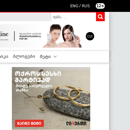
/
ENG
RUS
12+
იკა
ბლოგები
მეტი