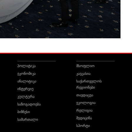
პოლიტიკა
მსოფლიო
ეკონომიკა
კავკასია
ანალიტიკა
საქართველოს
რეგიონები
ინტერვიუ
თავდაცვა
კულტურა
ეკოლოგია
საზოგადოება
რელიგია
ბიზნესი
მედიცინა
სამართალი
სპორტი