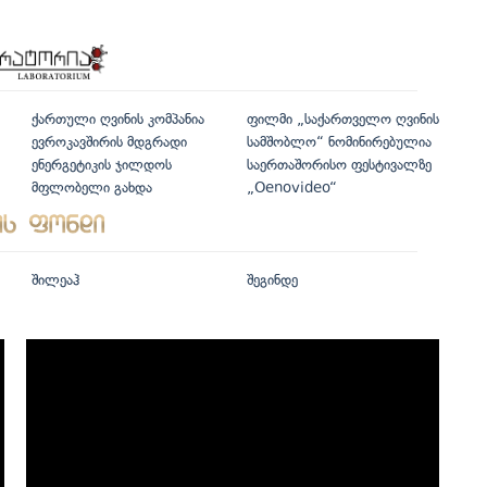
ქართული ღვინის კომპანია
ფილმი „საქართველო ღვინის
ევროკავშირის მდგრადი
სამშობლო“ ნომინირებულია
ენერგეტიკის ჯილდოს
საერთაშორისო ფესტივალზე
მფლობელი გახდა
„Oenovideo“
შილეაჰ
შეგინდე