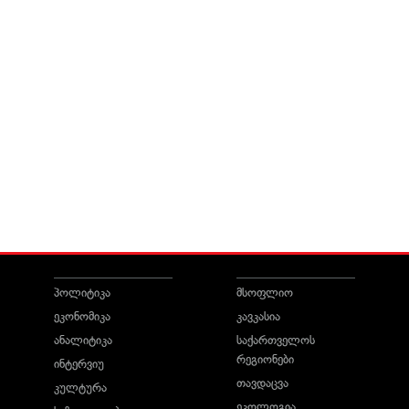
პოლიტიკა
მსოფლიო
ეკონომიკა
კავკასია
ანალიტიკა
საქართველოს
რეგიონები
ინტერვიუ
თავდაცვა
კულტურა
ეკოლოგია