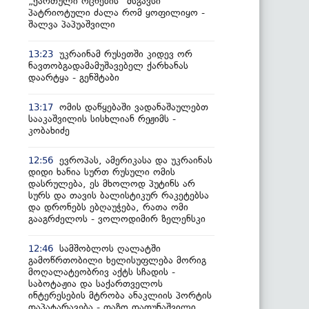
„ქართული ოცნების“ მსგავსი
პატრიოტული ძალა რომ ყოფილიყო -
შალვა პაპუაშვილი
უკრაინამ რუსეთში კიდევ ორ
13:23
ნავთობგადამამუშავებელ ქარხანას
დაარტყა - გენშტაბი
ომის დაწყებაში ვადანაშაულებთ
13:17
სააკაშვილის სისხლიან რეჟიმს -
კობახიძე
ევროპას, ამერიკასა და უკრაინას
12:56
დიდი ხანია სურთ რუსული ომის
დასრულება, ეს მხოლოდ პუტინს არ
სურს და თავის ბალისტიკურ რაკეტებსა
და დრონებს ებღაუჭება, რათა ომი
გააგრძელოს - ვოლოდიმირ ზელენსკი
სამშობლოს ღალატში
12:46
გამოწრთობილი ხელისუფლება მორიგ
მოღალატეობრივ აქტს სჩადის -
საბოტაჟია და საქართველოს
ინტერესების მტრობა ანაკლიის პორტის
დაპატარავება - თაზო დათუნაშვილი