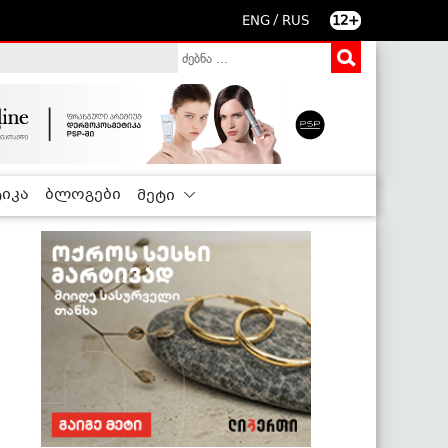
/
ENG
RUS
12+
იკა
ბლოგები
მეტი