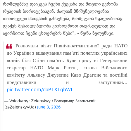
რომლებმაც დაიცვეს ჩვენი ქვეყანა და მთელი ევროპა
რუსეთის ბოროტებისგან. ძალიან მნიშვნელოვანია
თითოეული მათგანის გახსენება, რომელთა წყალობითაც
გვაქვს შესაძლებლობა ვიცხოვროთ თავისუფლად და
ავირჩიოთ ჩვენი ცხოვრების წესი", - წერს ზელენსკი.
Розпочали візит Північноатлантичної ради НАТО
до України з вшанування памʼяті полеглих українських
воїнів біля Стіни памʼяті. Були присутні Генеральний
секретар НАТО Марк Рютте, голова Військового
комітету Альянсу Джузеппе Каво Драгоне та постійні
представники й заступники…
pic.twitter.com/cbP1XTgbWI
— Volodymyr Zelenskyy / Володимир Зеленський
(@ZelenskyyUa)
June 3, 2026