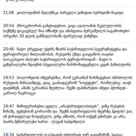
21:06
ვოლოდიმირ ზელენსკი პირველი ვიზიტით სერბეთში ჩავიდა
20:54
პროკურორის განცხადებით, გიგა ავალიანის მკვლელობის
საქმეზე დაკავებულ ნია იმნაძეს და ანასტასია ბერუაშვილს საგამოძიებო
ორგანო 30 დღის განმავლობაში ფარულად უსმენდა
20:46
ნატო ურყევად უჭერს მხარს საქართველოს სუვერენიტეტსა და
ტერიტორიულ მთლიანობას, რუსეთმა უნდა გაიყვანოს თავისი
საოკუპაციო ძალები საქართველოს ტერიტორიიდან - ნატო-ს
გენერალური მდივნის სპეციალური წარმომადგენელი კევინ ჰამილტონი
19:53
პოლონეთის ინტერესშია, რომ უკრაინამ წარმატებით იბრძოლოს
რუსეთის წინააღმდეგ, დაე, გაანადგურონ "სოვეტები", რომლებიც თავს
დაესხნენ, ამაში უკრაინას შეუძლია ჩვენი დახმარების იმედი ჰქონდეს -
კაროლ ნავროცკი
19:47
მიმიფურთხებია ყველა „არაქართველისთვის“, ვინც რუსების
წინაშე, ფეხებთან გორაობს და ჩვენს საქართველოს მტერზე ჰყიდის! ვაი,
იმ ქართველად წოდებულს, ვინც ამბობს, რომ თქვენ გმირები კი არა,
პიარს შეწირულები ხართ - ლევან ხაბეიშვილი
19:34
საქართველოს ოკუპაციის ისტორიას ვერ გადაწერენ, სადაც